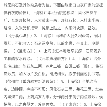
城无杂石及其他杂质者为佳。下面由张家口白灰厂家为您提
供石灰的价值1、上海徐汇本地治腹胁积块：风化石灰半
斤，瓦器炒极热，入大黄末一两，炒红取起，入桂末半两，
略烧，入米醋和成膏，摊绢上贴之，内服消块药，甚效。
（《丹溪心法》）2、上海徐汇当地治大肠久积虚冷，每因
脱肛，不能收入：石灰熬令热，以故帛裹，坐其上，冷即
换。（《圣惠方》）3、上海徐汇本地治卒发疹：石灰随多
少和醋浆水调涂。（《元希声秘验方》）4、上海徐汇治外
伤性出血：陈石灰二两，冰片二钱，白矾二钱（煅）。将石
灰炒黄，加入冰片及白矾，研成细末，撒于创面包扎即可。
（徐州市《单方验方新法选编》）5、上海徐汇当地治痔
疾，边肿硬，痒痛不可忍：风化石灰三两，芫花三两，灶突
内黑煤二两，上药捣罗为末，分作两分于铫子内点醋炒，侯
梢热，以帛裹熨之，冷则再换。（《圣惠方》）6、上海徐