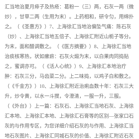
汇当地治夏月痱子及热疮：葛粉一（三）两，石灰一两（微
炒），甘草二两（生用为末）。上药相和，研令匀，用绵扑
之。（《圣惠方》）7、上海徐汇当地治偏坠气痛：陈石灰
（炒）、上海徐汇当地五倍子、上海徐汇附近山栀子等分。
为末，面和醋调敷之。（《医方摘要》）8、上海徐汇当地
治痰核寒热，状如瘰疬：石灰火煅为末，以白果肉同捣贴
之，蜜调亦可。（《活人心统》）9、上海徐汇本地治疔
肿：石灰三分，马齿菜二分。上二味捣，以鸡子白和敷之。
（《千金方》）10、上海徐汇附近治痢血数十年：石灰三大
升，炒令黄，以水一斗搅，令澄清，一服一升，三服。
（《外台》）上一篇：石灰石、上海徐汇当地石灰、上海徐
汇本地、上海徐汇本地、上海徐汇石膏等的区别—张家口石
灰的与作用专区，为您详细介绍石灰的与作用、上海徐汇当
地石灰图片、上海徐汇同城石灰的价值、上海徐汇附近石灰