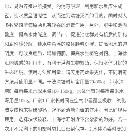
比，易为养殖户所接受。的消毒原理：利用和水反应生成
氢，使水质呈强碱性，从而达到清塘灭杀的目的，同时对大
多数繁殖型病原菌也有较强的消毒作用。另外，能中和池内
酸度，提高水体碱度，调节ph，促进池底群对有机质的矿化
和腐殖质分解，使水中悬浮的胶体颗粒沉淀，提高池水的透
明度；可改良底质，增加钙肥，提高水生植物对钙、上海徐
汇同城磷的利用率，有利于浮游生物繁殖，保持水体良好的
生态环境。使用方法和用量：晴天用药效果更佳，不同消毒
方法其使用量不同。干法清塘时每亩用量70-80kg，带水清
塘时每亩每米水深用量100-150kg；水体消毒时每亩每米水
深用量10kg。厂家1.厂家长时间在空气中暴露会吸收二氧化
碳变成粉末状碳酸钙，起不到清塘消毒的作用。因此好现买
现用，选择块状较轻、上海徐汇附近不含杂质的为好。若一
次用不完剩下的用塑料袋扎口密封保存。2.水体消毒时要加