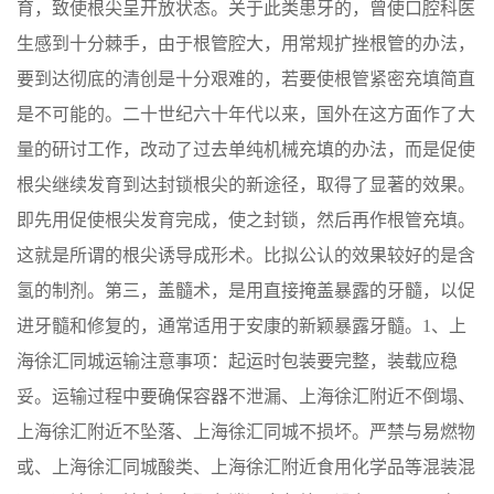
育，致使根尖呈开放状态。关于此类患牙的，曾使口腔科医
生感到十分棘手，由于根管腔大，用常规扩挫根管的办法，
要到达彻底的清创是十分艰难的，若要使根管紧密充填简直
是不可能的。二十世纪六十年代以来，国外在这方面作了大
量的研讨工作，改动了过去单纯机械充填的办法，而是促使
根尖继续发育到达封锁根尖的新途径，取得了显著的效果。
即先用促使根尖发育完成，使之封锁，然后再作根管充填。
这就是所谓的根尖诱导成形术。比拟公认的效果较好的是含
氢的制剂。第三，盖髓术，是用直接掩盖暴露的牙髓，以促
进牙髓和修复的，通常适用于安康的新颖暴露牙髓。1、上
海徐汇同城运输注意事项：起运时包装要完整，装载应稳
妥。运输过程中要确保容器不泄漏、上海徐汇附近不倒塌、
上海徐汇附近不坠落、上海徐汇同城不损坏。严禁与易燃物
或、上海徐汇同城酸类、上海徐汇附近食用化学品等混装混