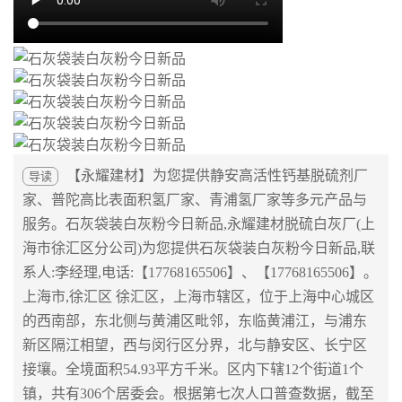
【永耀建材】为您提供
静安高活性钙基脱硫剂厂
导读
家
、
普陀高比表面积氢厂家
、
青浦氢厂家
等多元产品与
服务。
石灰袋装白灰粉今日新品
,
永耀建材脱硫白灰厂(上
海市徐汇区分公司)
为您提供
石灰袋装白灰粉今日新品
,联
系人:
李经理
,电话:
【17768165506】、【17768165506】
。
上海市,徐汇区 徐汇区，上海市辖区，位于上海中心城区
的西南部，东北侧与黄浦区毗邻，东临黄浦江，与浦东
新区隔江相望，西与闵行区分界，北与静安区、长宁区
接壤。全境面积54.93平方千米。区内下辖12个街道1个
镇，共有306个居委会。根据第七次人口普查数据，截至