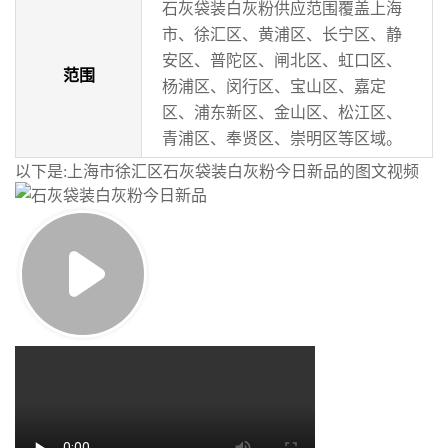
石灰袋装白灰粉供应范围覆盖
上海
市
、徐汇区、
黄浦区
、
长宁区
、
静
安区
、
普陀区
、
闸北区
、
虹口区
、
范围
杨浦区
、
闵行区
、
宝山区
、
嘉定
区
、
浦东新区
、
金山区
、
松江区
、
青浦区
、
奉贤区
、
崇明区
等区域。
以下是:上海市徐汇区石灰袋装白灰粉今日新品的图文视频