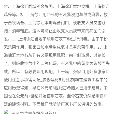
舍、上海徐汇同城鸡舍墙面、上海徐汇本地食槽、上海徐汇
鸡笼等。2、上海徐汇用20％的石灰乳浸泡草包或麻袋，放
于畜牧场舍、上海徐汇本地鸡舍门口，使收支人员交游践
踏，消毒鞋底。这么可防止由收支人员携带来的病菌而引
发。1、上海徐汇当地不能用石灰干粉进行消毒。由于干粉
无杀菌作用，张家口加水后生成氢才具有杀菌作用。2、上
海徐汇本地石灰乳有必要现用现配。由于制造后，时刻长
了，则吸收空气中的二氧化碳，石灰乳中的氢变为碳酸而失
效。所以，有必要现用现配。上一篇：张家口用处多张家口
使用注意事项需切记_装修建材知识追朔粉在建筑工程中的
应用历史得知：早在公元前8世纪古希腊人已用于建筑，中
国也在公元前7世纪开始使用石灰。至今石灰仍然是用途广
泛的建筑材料。下面我们就听听厂家卜厂长讲讲的故事。