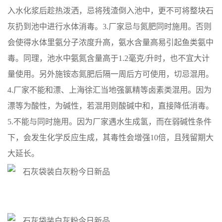
入水化浆后趁热泼洒，忌将残渣倒入池中，更不可将整块石
灰扔到池中进行水体消毒。3.厂家忌与氮肥同时施用。否则
会使得水体里氨分子浓度升高，氨水含量高易引起鱼类氨中
毒。同理，池水中氨氮含量高于1.2毫克/升时，也不宜大计
量使用。另外施铵态氮肥后隔一周后方可使用，切忌混用。
4.厂家不能和漂、上海徐汇当地强氯精等卤素类混用。因为
漂等为酸性，为碱性，若混用则酸碱中和，直接降低消毒。
5.不能与同时施用。因为厂家遇水生成氢，而在弱碱性条件
下，会发生化学反应生成，其毒性会增强10倍，且残留期大
大延长。