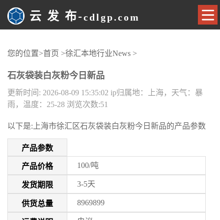
云 发 布-
cdlgp.com
您的位置
>首页 >徐汇本地行业News >
石灰袋装白灰粉今日新品
更新时间: 2026-08-09 15:35:02
ip归属地：上海，天气：暴
雨，温度：25-28
浏览次数:51
以下是:上海市徐汇区石灰袋装白灰粉今日新品的产品参数
产品参数
100/吨
产品价格
3-5天
发货期限
8969899
供货总量