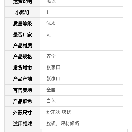
电议
运费说明
1
小起订
优质
质量等级
是
是否厂家
产品材质
齐全
产品规格
张家口
发货城市
张家口
产品产地
全国
可售卖地
白色
产品颜色
粉末状 块状
外形尺寸
脱硫，建材修路
适用领域