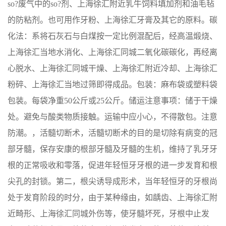
so?废气中的so?剂、上海徐汇附近乳牛饲料填加剂和油毛毡
的防粘剂。也可用作牙粉、上海徐汇牙膏及其它的原料。碳
化法：系将石灰石与白煤按一定比例混配后，经高温煅烧、
上海徐汇当地水消化、上海徐汇同城二氧化碳碳化，再经离
心脱水、上海徐汇同城干燥、上海徐汇附近冷却、上海徐汇
粉碎、上海徐汇当地过筛即得成品。包装：麻布袋或塑料袋
包装。每袋净重50公斤或25公斤。储运注意事项：储于干燥
处。避免与酸类物质接触。运输中应小心，不得散包。注意
防潮。，活髓切断术，活髓切断术的目的是切除有病变的冠
部牙髓，保存安康的根部牙髓及牙髓的生机，维持了乳牙牙
根的正常吸收和零落，促进年轻恒牙牙根的进一步发育和根
尖孔的封锁。第二，根尖诱导成形术，当年轻恒牙的牙根尚
处于发育阶段的时分，由于某种缘由，如龋齿、上海徐汇附
近畸形、上海徐汇同城外伤等，使牙髓坏死，牙根中止发