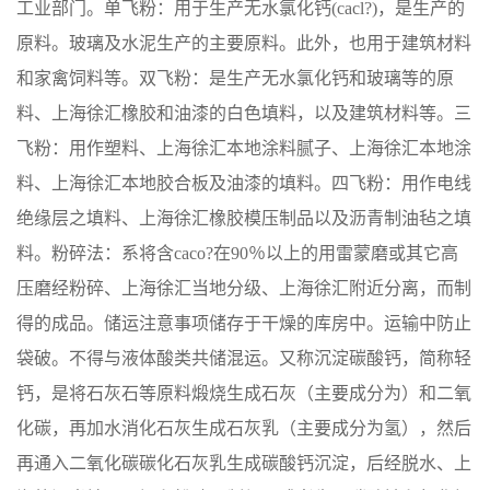
工业部门。单飞粉：用于生产无水氯化钙(cacl?)，是生产的
原料。玻璃及水泥生产的主要原料。此外，也用于建筑材料
和家禽饲料等。双飞粉：是生产无水氯化钙和玻璃等的原
料、上海徐汇橡胶和油漆的白色填料，以及建筑材料等。三
飞粉：用作塑料、上海徐汇本地涂料腻子、上海徐汇本地涂
料、上海徐汇本地胶合板及油漆的填料。四飞粉：用作电线
绝缘层之填料、上海徐汇橡胶模压制品以及沥青制油毡之填
料。粉碎法：系将含caco?在90％以上的用雷蒙磨或其它高
压磨经粉碎、上海徐汇当地分级、上海徐汇附近分离，而制
得的成品。储运注意事项储存于干燥的库房中。运输中防止
袋破。不得与液体酸类共储混运。又称沉淀碳酸钙，简称轻
钙，是将石灰石等原料煅烧生成石灰（主要成分为）和二氧
化碳，再加水消化石灰生成石灰乳（主要成分为氢），然后
再通入二氧化碳碳化石灰乳生成碳酸钙沉淀，后经脱水、上